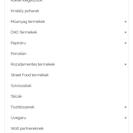
Koktél kiegészítők
Kristály poharak
Műanyag termékek
ÖKO Termékek
Papíráru
Porcelán
Rozsdamentes termékek
Street Food termékek
Szívószálak
Tálcák
Tisztítószerek
Üvegáru
Wolt partnereknek