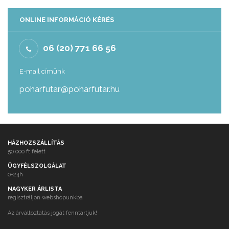
ONLINE INFORMÁCIÓ KÉRÉS
06 (20) 771 66 56
E-mail címünk
poharfutar@poharfutar.hu
HÁZHOZSZÁLLÍTÁS
50 000 ft felett
ÜGYFÉLSZOLGÁLAT
0-24h
NAGYKER ÁRLISTA
regisztráljon webshopunkba
Az árváltoztatás jogát fenntartjuk!