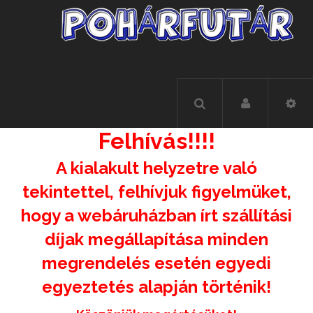
Felhívás!!!!
A kialakult helyzetre való
tekintettel, felhívjuk figyelmüket,
hogy a webáruházban írt szállítási
díjak megállapítása minden
megrendelés esetén egyedi
egyeztetés alapján történik!