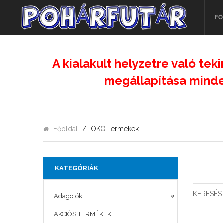
FŐ
A kialakult helyzetre való teki
megállapítása minde
Főoldal
ÖKO Termékek
KATEGÓRIÁK
KERESÉS
Adagolók
AKCIÓS TERMÉKEK