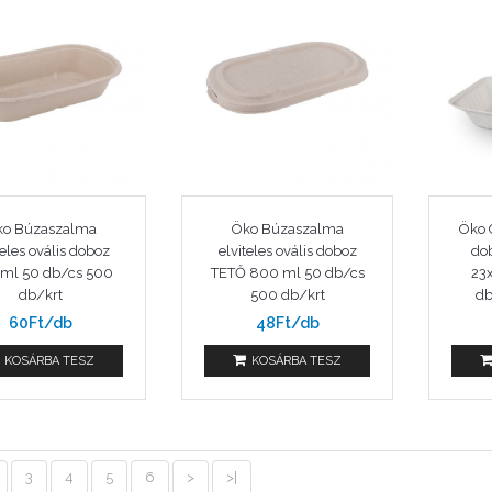
ko Búzaszalma
Öko Búzaszalma
Öko 
teles ovális doboz
elviteles ovális doboz
do
ml 50 db/cs 500
TETŐ 800 ml 50 db/cs
23
db/krt
500 db/krt
db
60Ft/db
48Ft/db
KOSÁRBA TESZ
KOSÁRBA TESZ
3
4
5
6
>
>|