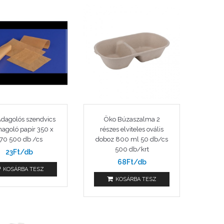
dagolós szendvics
Öko Búzaszalma 2
agoló papír 350 x
részes elviteles ovális
70 500 db /cs
doboz 800 ml 50 db/cs
500 db/krt
23Ft/db
68Ft/db
KOSÁRBA TESZ
KOSÁRBA TESZ