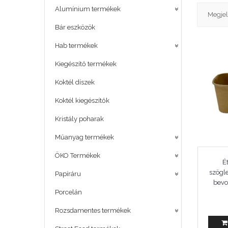
Alumínium termékek
Megjel
Bár eszközök
Hab termékek
Kiegészítő termékek
Koktél díszek
Koktél kiegészítők
Kristály poharak
Műanyag termékek
ÖKO Termékek
Ét
szögle
Papíráru
bevo
Porcelán
Rozsdamentes termékek