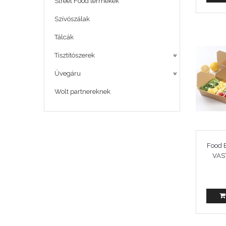
Street Food termékek
Szívószálak
Tálcák
Tisztítószerek
Üvegáru
Wolt partnereknek
Food 
VAS