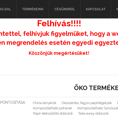
OLDAL
TERMÉKEINK
CÉGÜNKRŐL
KAPCSOLAT
Felhívás!!!!
ntettel, felhívjuk figyelmüket, hogy a w
n megrendelés esetén egyedi egyeztet
Köszönjük megértésüket!
ÖKO TERMÉK
 PONTOSÍTÁSA
China tányérok
Desszertes, fagyis papírtégelyek
Komposztálható poharak
Komposztálható Szívószá
Papír ételszállító dobozok
Take away dobozok