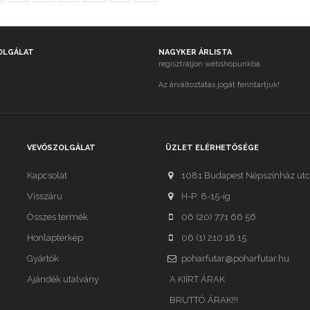
OLGÁLAT
NAGYKER ÁRLISTA
regisztráljon webshopunkba
Az árváltoztatás jogát fenntartjuk!
VEVŐSZOLGÁLAT
ÜZLET ELÉRHETŐSÉGE
Kapcsolat
1081 Budapest Népszínház utc
Visszáru
H-P: 8-15-ig
Összes termék
06 (20) 771 66 56
Honlaptérkép
06 (1) 210 18 15
Gyártók
poharfutar@poharfutar.hu
Ajándék utalvány
A KIÍRT ÁRAK
BRUTTÓ ÁRAK!!!