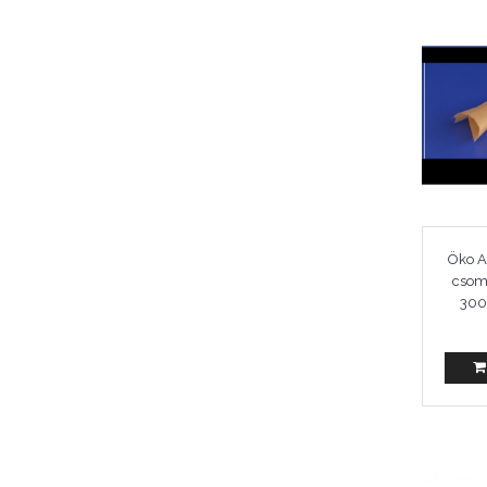
Öko A
csom
300