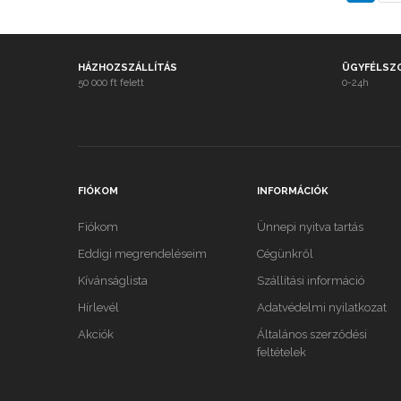
HÁZHOZSZÁLLÍTÁS
ÜGYFÉLSZ
50 000 ft felett
0-24h
FIÓKOM
INFORMÁCIÓK
Fiókom
Ünnepi nyitva tartás
Eddigi megrendeléseim
Cégünkről
Kívánságlista
Szállítási információ
Hírlevél
Adatvédelmi nyilatkozat
Akciók
Általános szerződési
feltételek