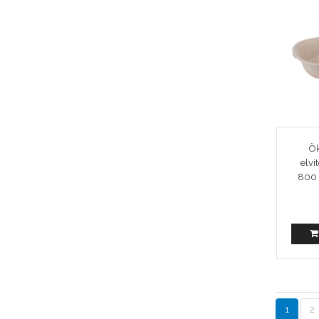
Ö
elvi
800 
1
2