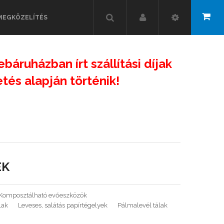
MEGKÖZELÍTÉS
ebáruházban írt szállítási díjak
és alapján történik!
EK
Komposztálható evőeszközök
lak
Leveses, salátás papírtégelyek
Pálmalevél tálak