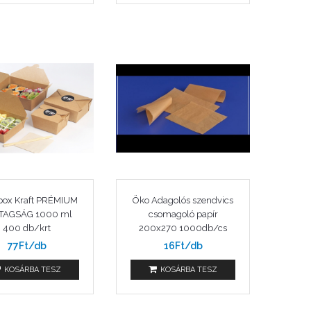
box Kraft PRÉMIUM
Öko Adagolós szendvics
TAGSÁG 1000 ml
csomagoló papír
400 db/krt
200x270 1000db/cs
77Ft/db
16Ft/db
KOSÁRBA TESZ
KOSÁRBA TESZ