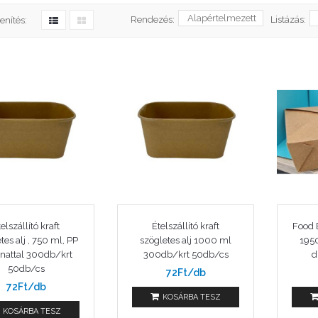
Rendezés:
Listázás:
enítés:
elszállító kraft
Ételszállító kraft
Food 
tes alj , 750 ml, PP
szögletes alj 1000 ml
195
nattal 300db/krt
300db/krt 50db/cs
d
50db/cs
72Ft/db
72Ft/db
KOSÁRBA TESZ
KOSÁRBA TESZ