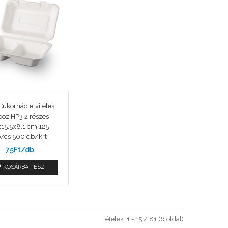
Cukornád elviteles
boz HP3 2 részes
x15,5x8,1 cm 125
/cs 500 db/krt
75Ft/db
KOSÁRBA TESZ
Tételek: 1 - 15 / 81 (6 oldal)