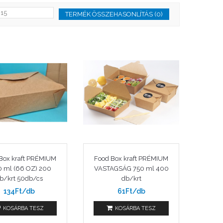
TERMÉK ÖSSZEHASONLÍTÁS (0)
Box kraft PRÉMIUM
Food Box kraft PRÉMIUM
0 ml (66 OZ) 200
VASTAGSÁG 750 ml 400
b/krt 50db/cs
db/krt
134Ft/db
61Ft/db
KOSÁRBA TESZ
KOSÁRBA TESZ