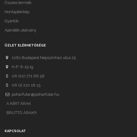
Összes termék
Honlaptérkép
Gyártók
Ajándék utalvány
ÜZLET ELÉRHETŐSÉGE
1081 Budapest Népszínház utca 25
H-P: 8-15-ig
06 (20) 771 66 56
06 (1) 210 18 15
poharfutar@poharfutar.hu
A KIÍRT ÁRAK
BRUTTÓ ÁRAK!!!
KAPCSOLAT