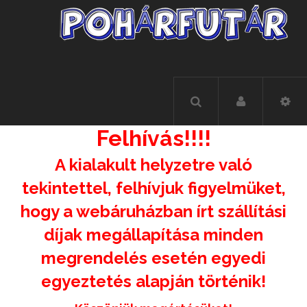
Felhívás!!!!
A kialakult helyzetre való
tekintettel, felhívjuk figyelmüket,
hogy a webáruházban írt szállítási
díjak megállapítása minden
megrendelés esetén egyedi
egyeztetés alapján történik!