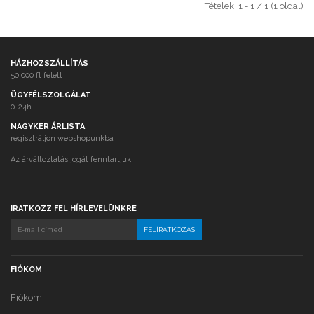
Tételek: 1 - 1 / 1 (1 oldal)
HÁZHOZSZÁLLÍTÁS
50 000 ft felett
ÜGYFÉLSZOLGÁLAT
0-24h
NAGYKER ÁRLISTA
regisztráljon webshopunkba
Az árváltoztatás jogát fenntartjuk!
IRATKOZZ FEL HÍRLEVELÜNKRE
FIÓKOM
Fiókom