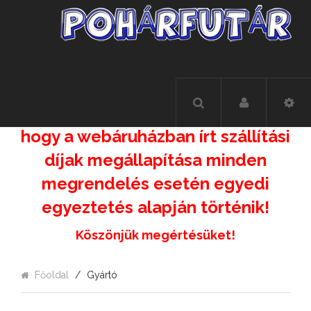
Felhívás!!!!
A kialakult helyzetre való
tekintettel, felhívjuk figyelmüket,
hogy a webáruházban írt szállítási
díjak megállapítása minden
megrendelés esetén egyedi
egyeztetés alapján történik!
Köszönjük megértésüket!
Főoldal
Gyártó