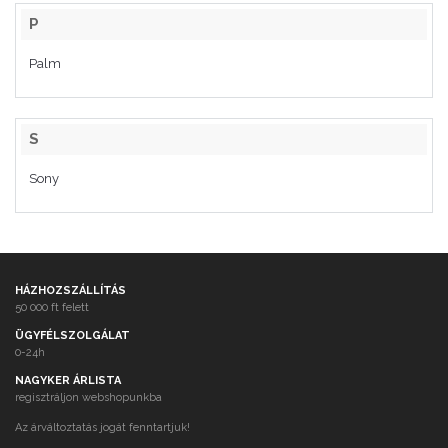
P
Palm
S
Sony
HÁZHOZSZÁLLÍTÁS
50 000 ft felett
ÜGYFÉLSZOLGÁLAT
0-24h
NAGYKER ÁRLISTA
regisztráljon webshopunkba
Az árváltoztatás jogát fenntartjuk!