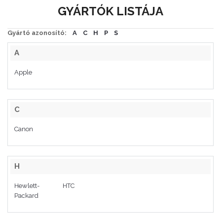
GYÁRTÓK LISTÁJA
Gyártó azonosító:
A
C
H
P
S
A
Apple
C
Canon
H
Hewlett-
HTC
Packard