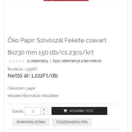
Öko Papír Szívószál Fekete csavart
8x230 mm 150 db/cs 23cs/krt
0 vélemény
|
Írjon véleményt a termékről
Bruttó ár: 1,552Ft
Nettó ár: 1,222Ft/db
Cikkszám:
papír
Készlet információ:
Készleten
Darab:
KÍVÁNSÁGLISTÁRA
ÖSSZEHASONLÍTÁS