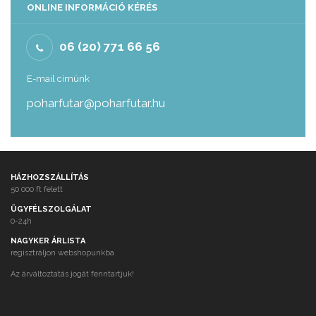
ONLINE INFORMÁCIÓ KÉRÉS
06 (20) 771 66 56
E-mail címünk
poharfutar@poharfutar.hu
HÁZHOZSZÁLLÍTÁS
50 000 ft felett
ÜGYFÉLSZOLGÁLAT
0-24h
NAGYKER ÁRLISTA
regisztráljon webshopunkba
Az árváltoztatás jogát fenntartjuk!