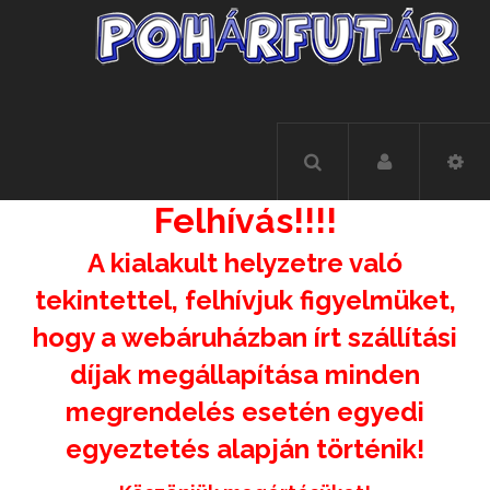
Felhívás!!!!
A kialakult helyzetre való
tekintettel, felhívjuk figyelmüket,
hogy a webáruházban írt szállítási
díjak megállapítása minden
megrendelés esetén egyedi
egyeztetés alapján történik!