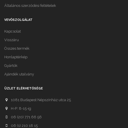
Általános szerződési feltételek
VEVŐSZOLGÁLAT
Kapcsolat
Visszáru
Összes termék
Honlaptérkép
Gyártók
Ajándék utalvány
ÜZLET ELÉRHETŐSÉGE
1081 Budapest Népszínház utca 25
H-P: 8-15-ig
06 (20) 771 66 56
06 (1) 210 18 15