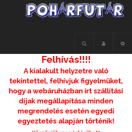
Felhívás!!!!
A kialakult helyzetre való
tekintettel, felhívjuk figyelmüket,
hogy a webáruházban írt szállítási
díjak megállapítása minden
megrendelés esetén egyedi
egyeztetés alapján történik!