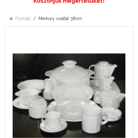
Köszönjük megértésüket!
Főoldal
Merkury ováltál 38cm