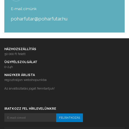
E-mail címünk
poharfutar@poharfutar.hu
HÁZHOZSZÁLLÍTÁS
50 000 ft felett
ÜGYFÉLSZOLGÁLAT
0-24h
NAGYKER ÁRLISTA
regisztráljon webshopunkba
Az árváltoztatás jogát fenntartjuk!
IRATKOZZ FEL HÍRLEVELÜNKRE