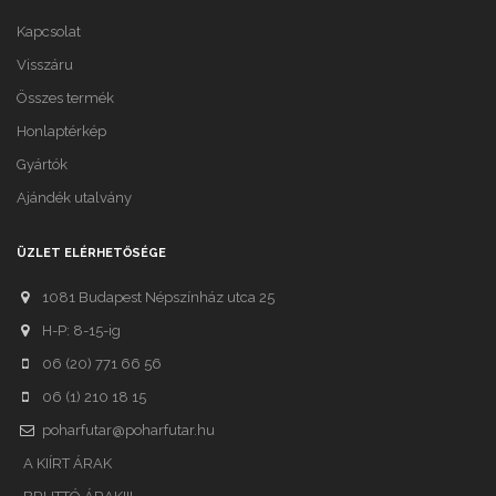
Kapcsolat
Visszáru
Összes termék
Honlaptérkép
Gyártók
Ajándék utalvány
ÜZLET ELÉRHETŐSÉGE
1081 Budapest Népszínház utca 25
H-P: 8-15-ig
06 (20) 771 66 56
06 (1) 210 18 15
poharfutar@poharfutar.hu
A KIÍRT ÁRAK