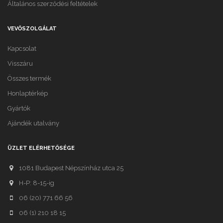
Általános szerződési feltételek
VEVŐSZOLGÁLAT
Kapcsolat
Visszáru
Összes termék
Honlaptérkép
Gyártók
Ajándék utalvány
ÜZLET ELÉRHETŐSÉGE
1081 Budapest Népszínház utca 25
H-P: 8-15-ig
06 (20) 771 66 56
06 (1) 210 18 15