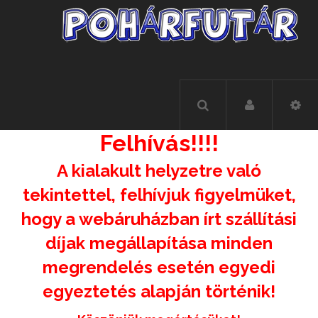
Felhívás!!!!
A kialakult helyzetre való
tekintettel, felhívjuk figyelmüket,
hogy a webáruházban írt szállítási
díjak megállapítása minden
megrendelés esetén egyedi
egyeztetés alapján történik!