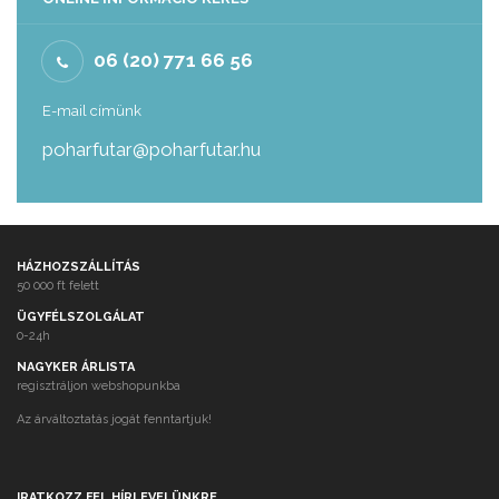
06 (20) 771 66 56
E-mail címünk
poharfutar@poharfutar.hu
HÁZHOZSZÁLLÍTÁS
50 000 ft felett
ÜGYFÉLSZOLGÁLAT
0-24h
NAGYKER ÁRLISTA
regisztráljon webshopunkba
Az árváltoztatás jogát fenntartjuk!
IRATKOZZ FEL HÍRLEVELÜNKRE