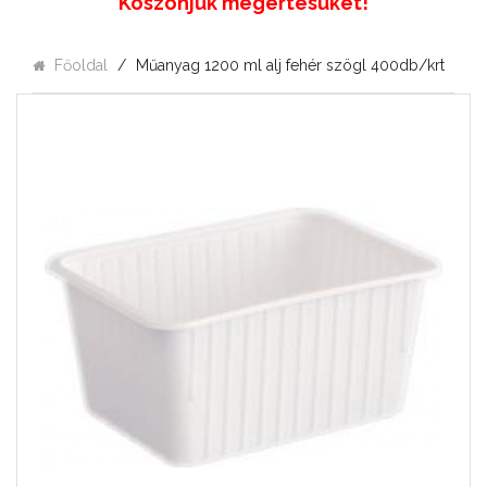
Köszönjük megértésüket!
Főoldal
Műanyag 1200 ml alj fehér szögl 400db/krt