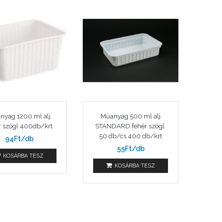
nyag 1200 ml alj
Műanyag 500 ml alj
r szögl 400db/krt
STANDARD fehér szögl.
50 db/cs 400 db/krt
94Ft/db
55Ft/db
KOSÁRBA TESZ
KOSÁRBA TESZ