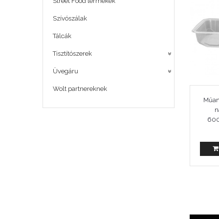
Street Food termékek
Szívószálak
Tálcák
Tisztítószerek
Üvegáru
Wolt partnereknek
Műan
n
600