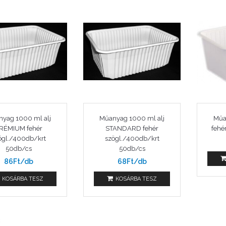
yag 1000 ml alj
Műanyag 1000 ml alj
Műa
RÉMIUM fehér
STANDARD fehér
fehé
ögl./400db/krt
szögl./400db/krt
50db/cs
50db/cs
86Ft/db
68Ft/db
KOSÁRBA TESZ
KOSÁRBA TESZ