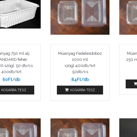
nyag 750 ml alj
Műanyag Fedelesdoboz
Műan
ANDARD fehér
1000 ml
250 m
S szögl. 50 db/cs
szögl.400db/krt
400db/krt
50db/cs
60Ft/db
84Ft/db
KOSÁRBA TESZ
KOSÁRBA TESZ