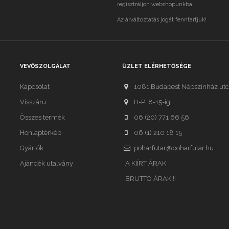
regisztráljon webshopunkba
Az árváltoztatás jogát fenntartjuk!
VEVŐSZOLGÁLAT
ÜZLET ELÉRHETŐSÉGE
Kapcsolat
1081 Budapest Népszínház utc
Visszáru
H-P: 8-15-ig
Összes termék
06 (20) 771 66 56
Honlaptérkép
06 (1) 210 18 15
Gyártók
poharfutar@poharfutar.hu
Ajándék utalvány
A KIÍRT ÁRAK
BRUTTÓ ÁRAK!!!