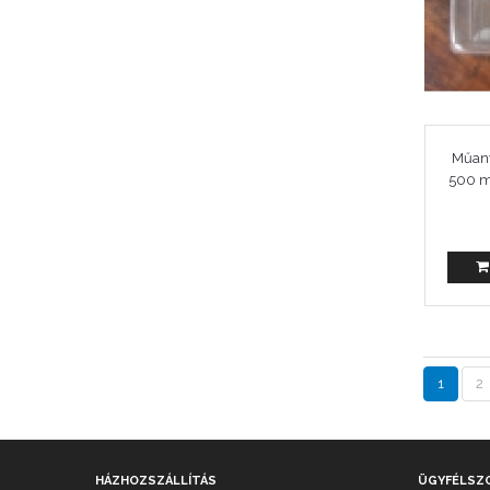
Műan
500 m
1
2
HÁZHOZSZÁLLÍTÁS
ÜGYFÉLSZ