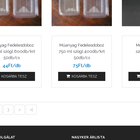
yag Fedelesdoboz
Műanyag Fedelesdoboz
M
l szögl.600db/krt
750 ml szögl.400db/krt
sz
50db/cs
50db/cs
44Ft/db
75Ft/db
KOSÁRBA TESZ
KOSÁRBA TESZ
3
>
>|
OLGÁLAT
NAGYKER ÁRLISTA