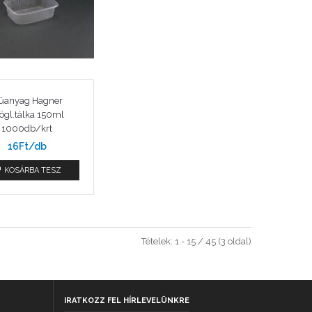
űanyag Hagner
ögl.tálka 150ml
1000db/krt
16Ft/db
KOSÁRBA TESZ
Tételek: 1 - 15 / 45 (3 oldal)
IRATKOZZ FEL HÍRLEVELÜNKRE