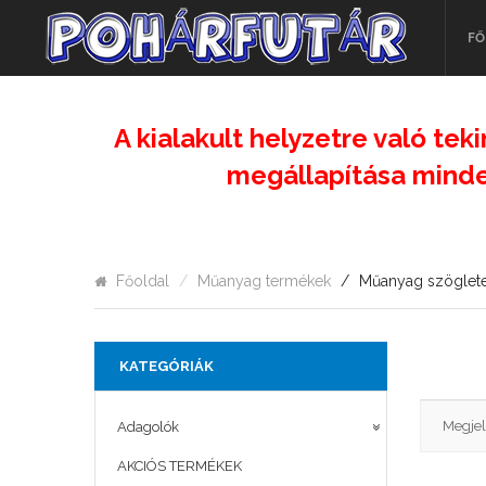
FŐ
A kialakult helyzetre való teki
megállapítása minde
Főoldal
Műanyag termékek
Műanyag szöglete
KATEGÓRIÁK
Megjel
Adagolók
AKCIÓS TERMÉKEK