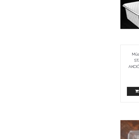
Műa
ST
AKCIÓ