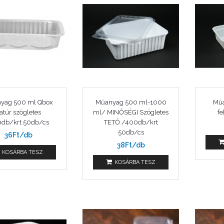
yag 500 ml Qbox
Műanyag 500 ml-1000
Műa
atúr szögletes
ml/ MINŐSÉGI Szögletes
f
db/krt 50db/cs
TETŐ /400db/krt
50db/cs
36Ft/db
38Ft/db
KOSÁRBA TESZ
KOSÁRBA TESZ