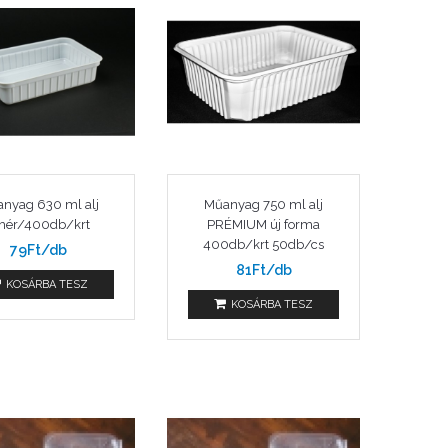
nyag 630 ml alj
Műanyag 750 ml alj
ehér/400db/krt
PRÉMIUM új forma
400db/krt 50db/cs
79Ft/db
81Ft/db
KOSÁRBA TESZ
KOSÁRBA TESZ