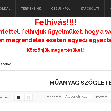
OLDAL
TERMÉKEINK
CÉGÜNKRŐL
KAPCSOLAT
Felhívás!!!!
ntettel, felhívjuk figyelmüket, hogy a w
n megrendelés esetén egyedi egyeztet
Köszönjük megértésüket!
s tálak
MŰANYAG SZÖGLETE
Rendezés:
Listázás:
enítés: