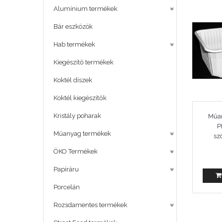
Alumínium termékek
Bár eszközök
Hab termékek
Kiegészítő termékek
Koktél díszek
Koktél kiegészítők
Kristály poharak
Műan
P
Műanyag termékek
sz
ÖKO Termékek
Papíráru
Porcelán
Rozsdamentes termékek