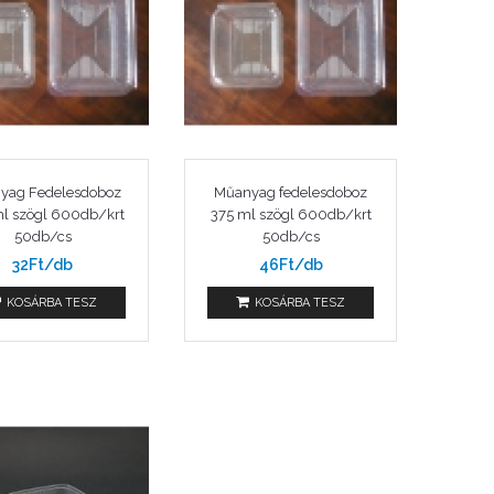
yag Fedelesdoboz
Műanyag fedelesdoboz
l szögl 600db/krt
375 ml szögl 600db/krt
50db/cs
50db/cs
32Ft/db
46Ft/db
KOSÁRBA TESZ
KOSÁRBA TESZ