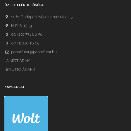
ÜZLET ELÉRHETŐSÉGE
1081 Budapest Népszínház utca 25
H-P: 8-15-ig
06 (20) 771 66 56
06 (1) 210 18 15
poharfutar@poharfutar.hu
A KIÍRT ÁRAK
BRUTTÓ ÁRAK!!!
KAPCSOLAT