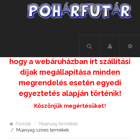
Felhívás!!!!
A kialakult helyzetre való
tekintettel, felhívjuk figyelmüket,
hogy a webáruházban írt szállítási
díjak megállapítása minden
megrendelés esetén egyedi
egyeztetés alapján történik!
Köszönjük megértésüket!
Főoldal
Műanyag termékek
Műanyag színes termékek