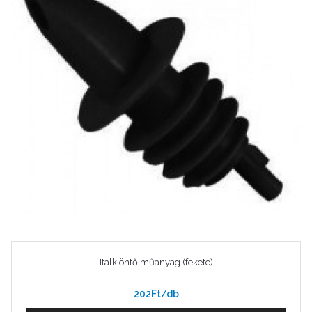
Italkiöntő műanyag (fekete)
202Ft/db