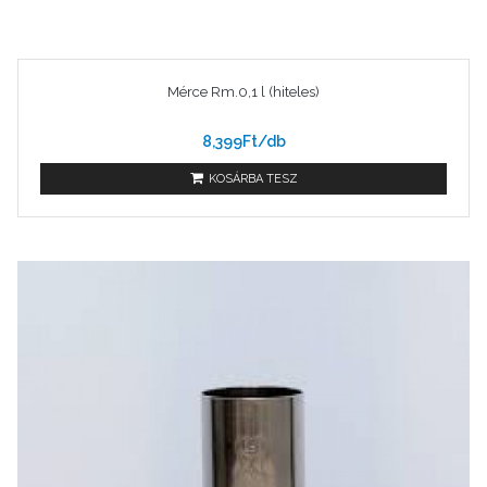
Mérce Rm.0,1 l (hiteles)
8,399Ft/db
KOSÁRBA TESZ