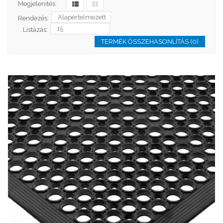
Megjelenítés:
Rendezés:
Listázás:
TERMÉK ÖSSZEHASONLÍTÁS (0)