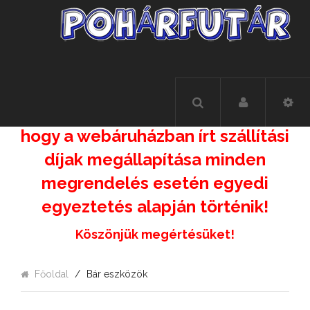
Felhívás!!!!
A kialakult helyzetre való
tekintettel, felhívjuk figyelmüket,
hogy a webáruházban írt szállítási
díjak megállapítása minden
megrendelés esetén egyedi
egyeztetés alapján történik!
Köszönjük megértésüket!
Főoldal
Bár eszközök