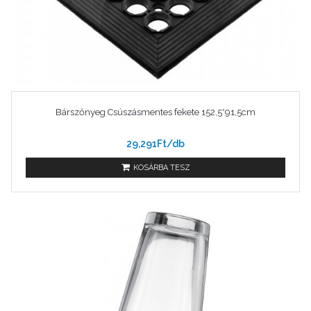
Bárszőnyeg Csúszásmentes fekete 152,5*91,5cm
29,291Ft/db
KOSÁRBA TESZ