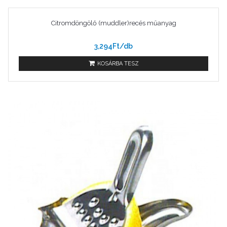
Citromdöngölő (muddler)recés műanyag
3,294Ft/db
KOSÁRBA TESZ