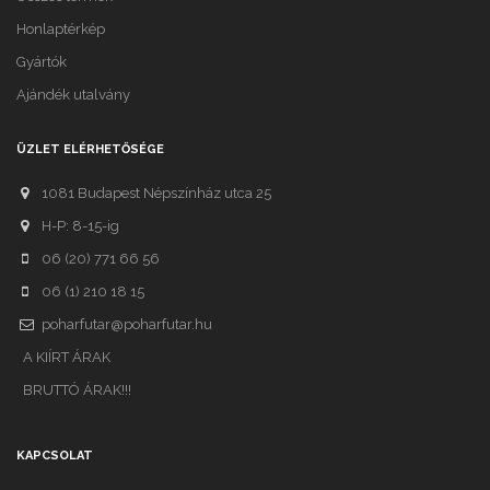
Honlaptérkép
Gyártók
Ajándék utalvány
ÜZLET ELÉRHETŐSÉGE
1081 Budapest Népszínház utca 25
H-P: 8-15-ig
06 (20) 771 66 56
06 (1) 210 18 15
poharfutar@poharfutar.hu
A KIÍRT ÁRAK
BRUTTÓ ÁRAK!!!
KAPCSOLAT