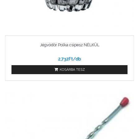
Jégvödör Polka csipesz NÉLKÜL
2,732Ft/db
KOSÁRBA TESZ