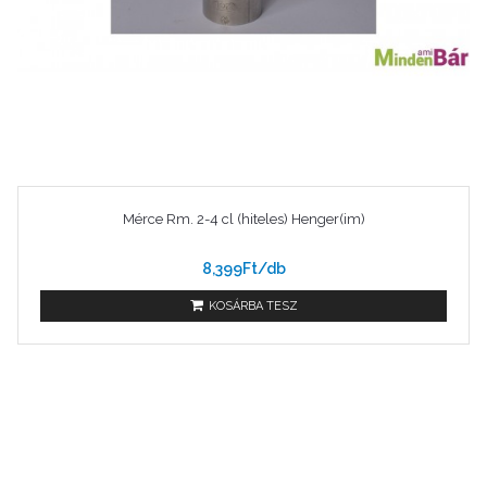
Mérce Rm. 2-4 cl (hiteles) Henger(im)
8,399Ft/db
KOSÁRBA TESZ