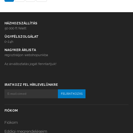
HÁZHOZSZÁLLÍTÁS
50 000 ft felett
ÜGYFÉLSZOLGÁLAT
0-24h
NAGYKER ÁRLISTA
regisztráljon webshopunkba
Az árváltoztatás jogát fenntartjuk!
IRATKOZZ FEL HÍRLEVELÜNKRE
FIÓKOM
Fiókom
Eddigi megrendeléseim