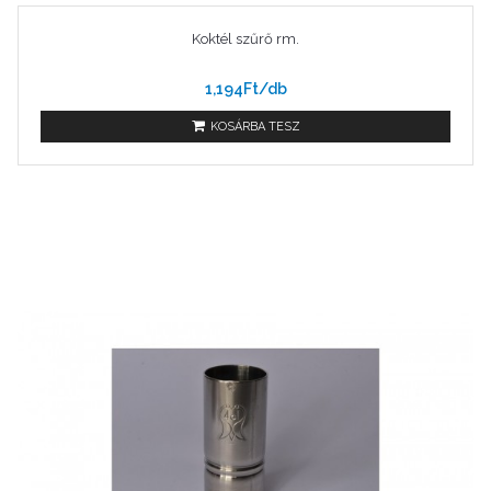
Koktél szűrő rm.
1,194Ft/db
KOSÁRBA TESZ