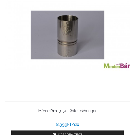
Mérce Rm. 3-5 cl (hiteles)henger
8,399Ft/db
KOSÁRBA TESZ