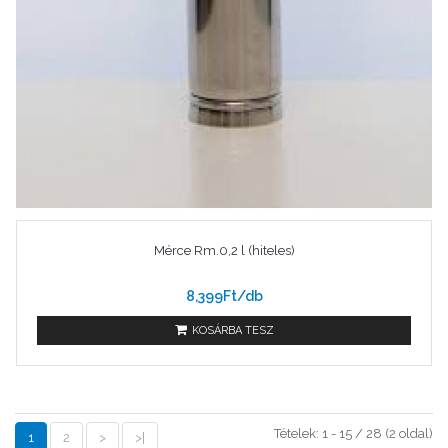
Mérce Rm.0,2 l (hiteles)
8,399Ft/db
KOSÁRBA TESZ
Tételek: 1 - 15 / 28 (2 oldal)
1
2
>
>|