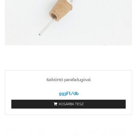
Italkiöntő parafadugóval
993Ft/db
KOSÁRBA TESZ