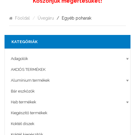
Köszönjük megértésüket!
Főoldal
Üvegáru
Egyéb poharak
KATEGÓRIÁK
Adagolók
AKCIÓS TERMÉKEK
Alumínium termékek
Bár eszközök
Hab termékek
Kiegészítő termékek
Koktél díszek
Koktél kiegészítők