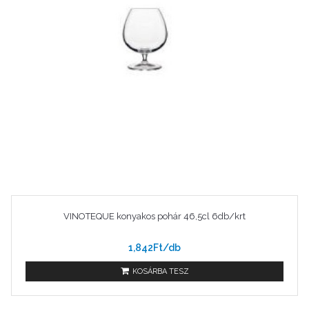
VINOTEQUE konyakos pohár 46,5cl 6db/krt
1,842Ft/db
KOSÁRBA TESZ