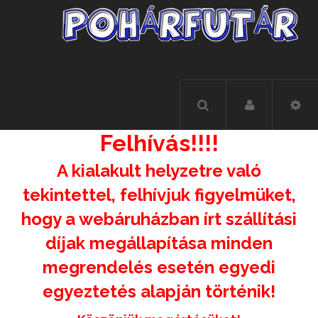
Felhívás!!!!
A kialakult helyzetre való
tekintettel, felhívjuk figyelmüket,
hogy a webáruházban írt szállítási
díjak megállapítása minden
megrendelés esetén egyedi
egyeztetés alapján történik!