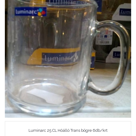
Luminarc 25 CL Hőálló Trans bögre 6db/krt