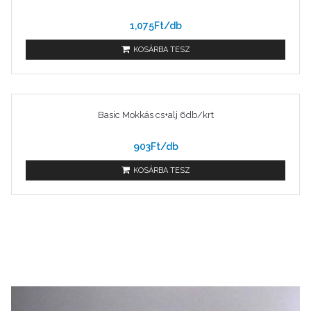
1,075Ft/db
KOSÁRBA TESZ
Basic Mokkás cs+alj 6db/krt
903Ft/db
KOSÁRBA TESZ