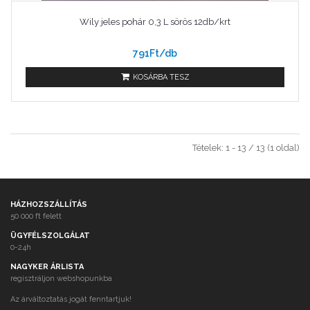
Wily jeles pohár 0,3 L sörös 12db/krt
791Ft/db
KOSÁRBA TESZ
Tételek: 1 - 13 / 13 (1 oldal)
HÁZHOZSZÁLLÍTÁS
50 000 ft felett
ÜGYFÉLSZOLGÁLAT
0-24h
NAGYKER ÁRLISTA
regisztráljon webshopunkba
Az árváltoztatás jogát fenntartjuk!