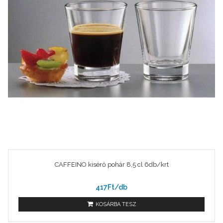
CAFFEINO kisérő pohár 8,5 cl 6db/krt
417Ft/db
KOSÁRBA TESZ